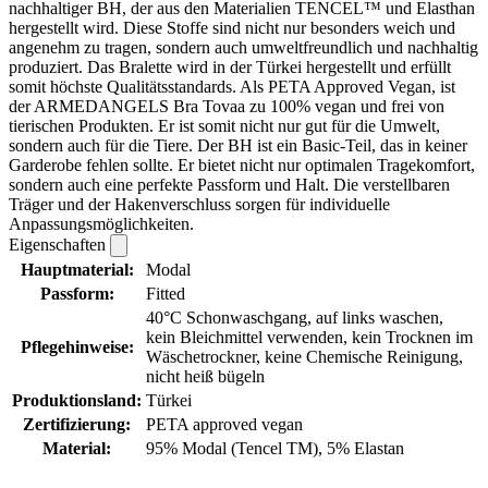
nachhaltiger BH, der aus den Materialien TENCEL™ und Elasthan
hergestellt wird. Diese Stoffe sind nicht nur besonders weich und
angenehm zu tragen, sondern auch umweltfreundlich und nachhaltig
produziert. Das Bralette wird in der Türkei hergestellt und erfüllt
somit höchste Qualitätsstandards. Als PETA Approved Vegan, ist
der ARMEDANGELS Bra Tovaa zu 100% vegan und frei von
tierischen Produkten. Er ist somit nicht nur gut für die Umwelt,
sondern auch für die Tiere. Der BH ist ein Basic-Teil, das in keiner
Garderobe fehlen sollte. Er bietet nicht nur optimalen Tragekomfort,
sondern auch eine perfekte Passform und Halt. Die verstellbaren
Träger und der Hakenverschluss sorgen für individuelle
Anpassungsmöglichkeiten.
Eigenschaften
Hauptmaterial:
Modal
Passform:
Fitted
40°C Schonwaschgang, auf links waschen,
kein Bleichmittel verwenden, kein Trocknen im
Pflegehinweise:
Wäschetrockner, keine Chemische Reinigung,
nicht heiß bügeln
Produktionsland:
Türkei
Zertifizierung:
PETA approved vegan
Material:
95% Modal (Tencel TM), 5% Elastan