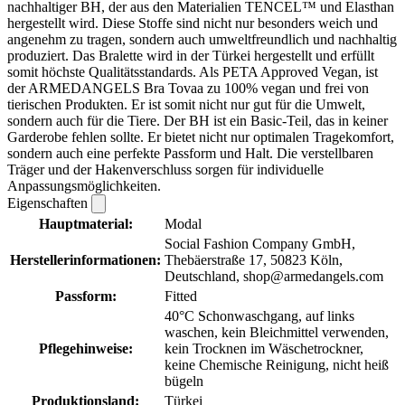
nachhaltiger BH, der aus den Materialien TENCEL™ und Elasthan
hergestellt wird. Diese Stoffe sind nicht nur besonders weich und
angenehm zu tragen, sondern auch umweltfreundlich und nachhaltig
produziert. Das Bralette wird in der Türkei hergestellt und erfüllt
somit höchste Qualitätsstandards. Als PETA Approved Vegan, ist
der ARMEDANGELS Bra Tovaa zu 100% vegan und frei von
tierischen Produkten. Er ist somit nicht nur gut für die Umwelt,
sondern auch für die Tiere. Der BH ist ein Basic-Teil, das in keiner
Garderobe fehlen sollte. Er bietet nicht nur optimalen Tragekomfort,
sondern auch eine perfekte Passform und Halt. Die verstellbaren
Träger und der Hakenverschluss sorgen für individuelle
Anpassungsmöglichkeiten.
Eigenschaften
Hauptmaterial:
Modal
Social Fashion Company GmbH,
Herstellerinformationen:
Thebäerstraße 17, 50823 Köln,
Deutschland, shop@armedangels.com
Passform:
Fitted
40°C Schonwaschgang, auf links
waschen, kein Bleichmittel verwenden,
Pflegehinweise:
kein Trocknen im Wäschetrockner,
keine Chemische Reinigung, nicht heiß
bügeln
Produktionsland:
Türkei