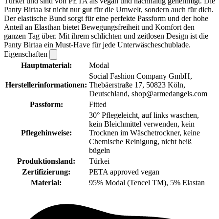
Türkei und sind von PETA als vegan und nachhaltig genehmigt. Die
Panty Birtaa ist nicht nur gut für die Umwelt, sondern auch für dich.
Der elastische Bund sorgt für eine perfekte Passform und der hohe
Anteil an Elasthan bietet Bewegungsfreiheit und Komfort den
ganzen Tag über. Mit ihrem schlichten und zeitlosen Design ist die
Panty Birtaa ein Must-Have für jede Unterwäscheschublade.
Eigenschaften
Hauptmaterial:
Modal
Social Fashion Company GmbH,
Herstellerinformationen:
Thebäerstraße 17, 50823 Köln,
Deutschland, shop@armedangels.com
Passform:
Fitted
30° Pflegeleicht, auf links waschen,
kein Bleichmittel verwenden, kein
Pflegehinweise:
Trocknen im Wäschetrockner, keine
Chemische Reinigung, nicht heiß
bügeln
Produktionsland:
Türkei
Zertifizierung:
PETA approved vegan
Material:
95% Modal (Tencel TM), 5% Elastan