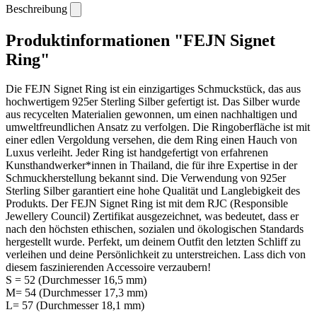
Beschreibung
Produktinformationen "FEJN Signet
Ring"
Die FEJN Signet Ring ist ein einzigartiges Schmuckstück, das aus
hochwertigem 925er Sterling Silber gefertigt ist. Das Silber wurde
aus recycelten Materialien gewonnen, um einen nachhaltigen und
umweltfreundlichen Ansatz zu verfolgen. Die Ringoberfläche ist mit
einer edlen Vergoldung versehen, die dem Ring einen Hauch von
Luxus verleiht. Jeder Ring ist handgefertigt von erfahrenen
Kunsthandwerker*innen in Thailand, die für ihre Expertise in der
Schmuckherstellung bekannt sind. Die Verwendung von 925er
Sterling Silber garantiert eine hohe Qualität und Langlebigkeit des
Produkts. Der FEJN Signet Ring ist mit dem RJC (Responsible
Jewellery Council) Zertifikat ausgezeichnet, was bedeutet, dass er
nach den höchsten ethischen, sozialen und ökologischen Standards
hergestellt wurde.
Perfekt, um deinem Outfit den letzten Schliff zu
verleihen und deine Persönlichkeit zu unterstreichen. Lass dich von
diesem faszinierenden Accessoire verzaubern!
S = 52 (Durchmesser 16,5 mm)
M= 54 (Durchmesser 17,3 mm)
L= 57 (Durchmesser 18,1 mm)