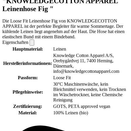
"KNOWLEDGECOTTON APPAREL
Leinenhose Fig "
Die Loose Fit Leinenhose Fig von KNOWLEDGECOTTON
APPAREL ist der perfekte Begleiter für warme Sommertage. Der
kühlende Leinen liegt angenehm auf der Haut. Die Hose hat einen
elastischen Bund mit einem Bindeband.
Eigenschaften
Hauptmaterial:
Leinen
Knowledge Cotton Apparel A/S,
Orebygårdvej 11, 7400 Herning,
Herstellerinformationen:
Dänemark,
info@knowledgecottonapparel.com
Passform:
Loose Fit
30°C Maschinenwäsche, kein
Bleichmittel verwenden, kein Trocknen
Pflegehinweise:
im Wäschetrockner, keine Chemische
Reinigung
Zertifizierung:
GOTS, PETA approved vegan
Material:
100% Leinen (bio)