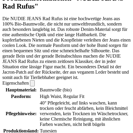
Rad Rufus"
Die NUDIE JEANS Rad Rufus ist eine hochwertige Jeans aus
100% Bio-Baumwolle, die nicht nur umweltfreundlich, sondern
auch besonders langlebig ist. Das robuste Denim-Material sorgt für
eine authentische Optik und eine lange Haltbarkeit. Die
kupferfarbenen Nieten und die Knopfleiste verleihen der Jeans einen
coolen Look. Die normale Passform und der hohe Bund sorgen für
einen bequemen Sitz und eine schmeichelhafte Silhouette. Das
gerade Bein und der gerade Beinabschluss machen die NUDIE
JEANS Rad Rufus zu einem zeitlosen Klassiker, der in jeder
Situation eine lässige Figur macht. Ein besonderes Detail ist der
Jacron-Patch auf der Rückseite, der aus veganem Leder besteht und
somit auch für Tierliebhaber geeignet ist.
Eigenschaften
Hauptmaterial:
Baumwolle (bio)
Passform:
High Waist, Regular Fit
40° Pflegeleicht, auf links waschen, kann
trocken oder feucht abfärben, kein Bleichmittel
Pflegehinweise:
verwenden, kein Trocknen im Wäschetrockner,
keine Chemische Reinigung, mit ähnlichen
Farben waschen, nicht heiß bügeln
Produktionsland:
Tunesien