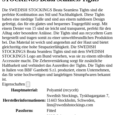
Die SWEDISH STOCKINGS Beata Seamless Tights sind die
perfekte Kombination aus Stil und Nachhaltigkeit. Diese Tights
haben eine niedrige Taille und sind aus einem nahtlosen Design
gefertigt, das für ein glattes und bequemes Tragegefühl sorgt. Mit
einem Denier von 15 sind sie leicht und transparent, perfekt für den
Alltag oder besondere Anlässe. Die Tights sind aus recyceltem Garn
hergestellt und tragen somit zu einer umweltfreundlichen Produktion
bei. Das Material ist weich und angenehm auf der Haut und bietet
gleichzeitig eine hohe Strapazierfähigkeit. Die SWEDISH
STOCKINGS Beata Seamless Tights sind mit dem SWEDISH
STOCKINGS Logo am Bund versehen, was sie zu einem stilvollen
Accessoire macht. Die Zehenverstärkung sorgt für zusätzliche
Haltbarkeit und verhindert das Ausreißen der Tights. Die Tights sind
in Italien von BBF Gambetti S.r.l. produziert, einem Unternehmen,
das für seine hochwertigen und langlebigen Strumpfwaren bekannt
ist.
Eigenschaften
Hauptmaterial:
Polyamid (recycelt)
Swedish Stockings, Tyskbagargatan 7,
Herstellerinformationen:
11443 Stockholm, Schweden,
linn@swedishstockings.com
Passform:
Fitted