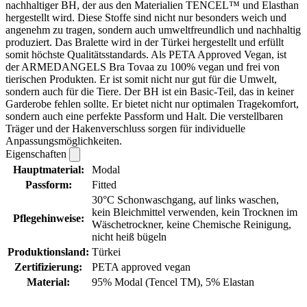
nachhaltiger BH, der aus den Materialien TENCEL™ und Elasthan
hergestellt wird. Diese Stoffe sind nicht nur besonders weich und
angenehm zu tragen, sondern auch umweltfreundlich und nachhaltig
produziert. Das Bralette wird in der Türkei hergestellt und erfüllt
somit höchste Qualitätsstandards. Als PETA Approved Vegan, ist
der ARMEDANGELS Bra Tovaa zu 100% vegan und frei von
tierischen Produkten. Er ist somit nicht nur gut für die Umwelt,
sondern auch für die Tiere. Der BH ist ein Basic-Teil, das in keiner
Garderobe fehlen sollte. Er bietet nicht nur optimalen Tragekomfort,
sondern auch eine perfekte Passform und Halt. Die verstellbaren
Träger und der Hakenverschluss sorgen für individuelle
Anpassungsmöglichkeiten.
Eigenschaften
Hauptmaterial:
Modal
Passform:
Fitted
30°C Schonwaschgang, auf links waschen,
kein Bleichmittel verwenden, kein Trocknen im
Pflegehinweise:
Wäschetrockner, keine Chemische Reinigung,
nicht heiß bügeln
Produktionsland:
Türkei
Zertifizierung:
PETA approved vegan
Material:
95% Modal (Tencel TM), 5% Elastan