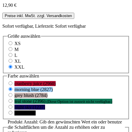
12,90 €
Preise inkl. MwSt. zzgl. Versandkosten
Sofort verfügbar, Lieferzeit: Sofort verfügbar
Größe
auswählen
XS
M
L
XL
XXL
Farbe
auswählen
cranberry juice (2960)
morning blue (2827)
grey blush (2784)
teal stone (2396)
(Diese Option ist zurzeit nicht verfügbar.)
night sky (1237)
black (105)
Produkt Anzahl: Gib den gewünschten Wert ein oder benutze
die Schaltflächen um die Anzahl zu erhöhen oder zu